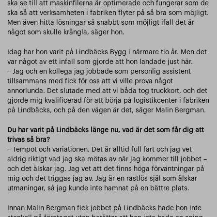
ska se till att maskinfilerna är optimerade och fungerar som de
ska så att verksamheten i fabriken flyter på så bra som möjligt.
Men även hitta lösningar så snabbt som möjligt ifall det är
något som skulle krångla, säger hon.
Idag har hon varit på Lindbäcks Bygg i närmare tio år. Men det
var något av ett infall som gjorde att hon landade just här.
– Jag och en kollega jag jobbade som personlig assistent
tillsammans med fick för oss att vi ville prova något
annorlunda. Det slutade med att vi båda tog truckkort, och det
gjorde mig kvalificerad för att börja på logistikcenter i fabriken
på Lindbäcks, och på den vägen är det, säger Malin Bergman.
Du har varit på Lindbäcks länge nu, vad är det som får dig att
trivas så bra?
– Tempot och variationen. Det är alltid full fart och jag vet
aldrig riktigt vad jag ska mötas av när jag kommer till jobbet –
och det älskar jag. Jag vet att det finns höga förväntningar på
mig och det triggas jag av. Jag är en rastlös själ som älskar
utmaningar, så jag kunde inte hamnat på en bättre plats.
Innan Malin Bergman fick jobbet på Lindbäcks hade hon inte