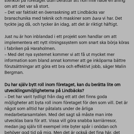
stenkoll på företaget utan berättar att hon inte hade en aning
om att det var så stort.
– Det var faktiskt en överraskning att Lindbäcks var
branschunika med teknik och maskiner som
bara
vi har. Det
tyckte jag då, och tycker än idag, att det är riktigt häftigt.
Just nu är hon inblandad i ett projekt som handlar om att
implementera ett nytt ritningssystem som snart ska börja köras
i fabriken på Haraholmen.
– Med det nya systemet kommer vi att få ut mycket mer
information som bland annat kommer att ge inköparna bättre
förutsättningar att göra ett bra och effektivt jobb, säger Malin
Bergman.
Du har själv bytt roll inom företaget, kan du berätta lite om
utvecklingsmöjligheterna på Lindbäcks?
– Det har varit tydligt från dag ett att det finns goda
möjligheter att byta roll inom företaget för den som vill. Det är
något som alltid har påtalats under de årliga
medarbetarsamtalen. Med det sagt så måste man inte
utvecklas bara för att. Vissa vill göra snabba karriärresor,
medan jag själv till exempel inte byter spår i onödan och
behöver god tid på mig. Men det är också det fina här, det