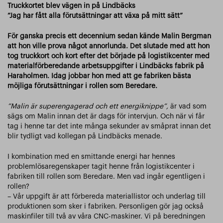
Truckkortet blev vägen in på Lindbäcks
”Jag har fått alla förutsättningar att växa på mitt sätt”
För ganska precis ett decennium sedan kände Malin Bergman
att hon ville prova något annorlunda. Det slutade med att hon
tog truckkort och kort efter det började på logistikcenter med
materialförberedande arbetsuppgifter i Lindbäcks fabrik på
Haraholmen. Idag jobbar hon med att ge fabriken bästa
möjliga förutsättningar i rollen som Beredare.
”Malin är superengagerad och ett energiknippe”,
är vad som
sägs om Malin innan det är dags för intervjun. Och när vi får
tag i henne tar det inte många sekunder av småprat innan det
blir tydligt vad kollegan på Lindbäcks menade.
I kombination med en smittande energi har hennes
problemlösaregenskaper tagit henne från logistikcenter i
fabriken till rollen som Beredare. Men vad ingår egentligen i
rollen?
– Vår uppgift är att förbereda materiallistor och underlag till
produktionen som sker i fabriken. Personligen gör jag också
maskinfiler till två av våra CNC-maskiner. Vi på beredningen