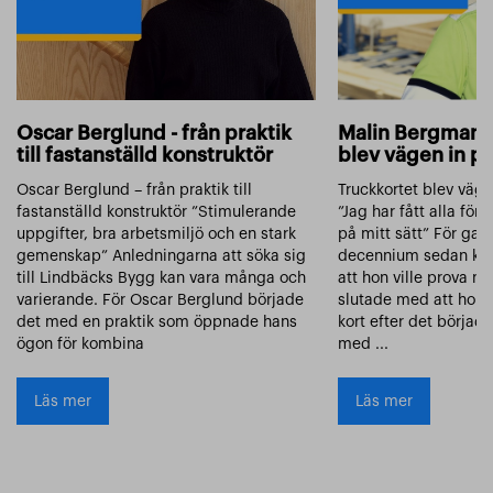
Oscar Berglund - från praktik
Malin Bergman -
till fastanställd konstruktör
blev vägen in p
Oscar Berglund – från praktik till
Truckkortet blev väg
fastanställd konstruktör ”Stimulerande
”Jag har fått alla för
uppgifter, bra arbetsmiljö och en stark
på mitt sätt” För gan
gemenskap” Anledningarna att söka sig
decennium sedan kä
till Lindbäcks Bygg kan vara många och
att hon ville prova n
varierande. För Oscar Berglund började
slutade med att hon 
det med en praktik som öppnade hans
kort efter det började
ögon för kombina
med ...
Läs mer
Läs mer